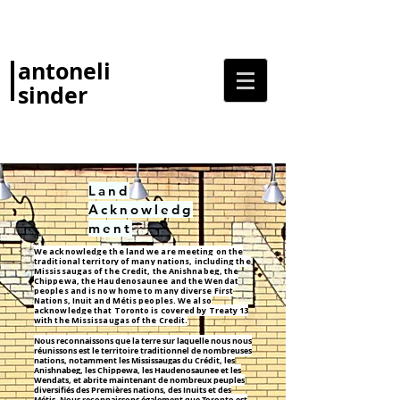
antoneli
sinder
Land
Acknowledg
ment
We acknowledge the land we are meeting on the
traditional territory of many nations, including the
Mississaugas of the Credit, the Anishnabeg, the
Chippewa, the Haudenosaunee and the Wendat
peoples and is now home to many diverse First
Nations, Inuit and Métis peoples. We also
acknowledge that Toronto is covered by Treaty 13
with the Mississaugas of the Credit.
Nous reconnaissons que la terre sur laquelle nous nous
réunissons est le territoire traditionnel de nombreuses
nations, notamment les Mississaugas du Crédit, les
Anishnabeg, les Chippewa, les Haudenosaunee et les
Wendats, et abrite maintenant de nombreux peuples
diversifiés des Premières nations, des Inuits et des
Métis. Nous reconnaissons également que Toronto est