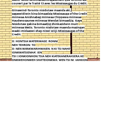
couvert par le Traité 13 avec les Mississaugas du Crédit.​
Giinawind-Toronto nisidotaw maanda aki,
zagaswidiwin kina bimaadzig Mississauga of the Credit
miinwaa Anishnabeg miinwaa Chippewa miinwaa
Haudenosaunee miinwaa Wendat bimaadjig. Gaye
Nisidotaw gakina bimaadjig zhinkazidwin Inuit
miinwaa Metis. Toronto nisdotaw maanda mazingan
waaki-midaaswi-shay-niswi wiiji-Mississaugas of the
Credit.
O: HONTSIA WATERIWASE: RONNI
NEH TEHRON: TO
O: NEN WA’AKWARIHWAIEN: N KI TSI NAHE’
IONKWATSIENHA’: IEN
TSI I:IONKIONHON:TSIA NEH KIATEKANERAHSERA:KE
ONKWEHONWEH SHA’TEIONKWA: WEN TSI NI: IAHKION
NE
MISSISSAUGAS OF THE CREDIT, NEH ANISHNABEG, NEH
CHIPPEWA,
NEH HAUDENOSAUNEE TANON NEH WENDAT
RONONKWEHON:WE.
TANON O: IA RONONKWEHON: W E NEH INUIT TANON
METIS
RON: TATEHNATONKWA WA’ONKHI:’IAKIA’TAHRHA’:SE’ IA
KIA'TAHRHA ': SE.
TANON O:NEN SEH:KON WA’AKWARIHWAIE:NA NEH TSI
KANATA: IEN NEH TEHRON: TO NEH
ATERIHWAHTSHERANNIAHTESHERA AHSEN:NIWASEN
NEH NI
WAHATIRIHWANIRA: TE’ NEH MISSISSAUGAS OF THE
CREDIT.